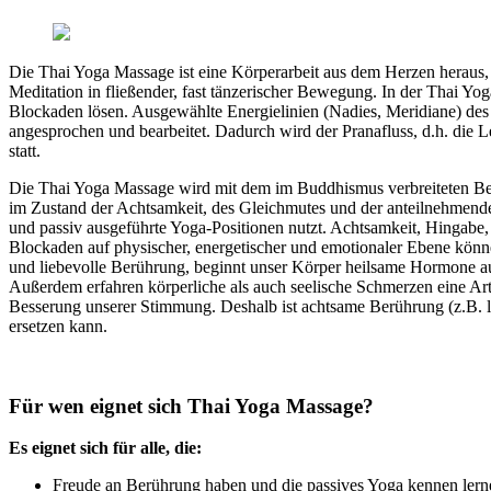
Die Thai Yoga Massage ist eine Körperarbeit aus dem Herzen heraus, d
Meditation in fließender, fast tänzerischer Bewegung. In der Thai 
Blockaden lösen. Ausgewählte Energielinien (Nadies, Meridiane) d
angesprochen und bearbeitet. Dadurch wird der Pranafluss, d.h. die 
statt.
Die Thai Yoga Massage wird mit dem im Buddhismus verbreiteten Begr
im Zustand der Achtsamkeit, des Gleichmutes und der anteilnehmenden
und passiv ausgeführte Yoga-Positionen nutzt. Achtsamkeit, Hinga
Blockaden auf physischer, energetischer und emotionaler Ebene könne
und liebevolle Berührung, beginnt unser Körper heilsame Hormone au
Außerdem erfahren körperliche als auch seelische Schmerzen eine A
Besserung unserer Stimmung. Deshalb ist achtsame Berührung (z.B. la
ersetzen kann.
Für wen eignet sich Thai Yoga Massage?
Es eignet sich für alle, die:
Freude an Berührung haben und die passives Yoga kennen ler