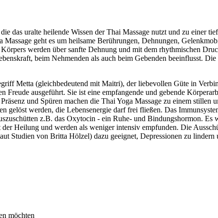
ie das uralte heilende Wissen der Thai Massage nutzt und zu einer tie
Yoga Massage geht es um heilsame Berührungen, Dehnungen, Gelenkmobil
es Körpers werden über sanfte Dehnung und mit dem rhythmischen Dr
Lebenskraft, beim Nehmenden als auch beim Gebenden beeinflusst. Die T
iff Metta (gleichbedeutend mit Maitri), der liebevollen Güte in Verb
 Freude ausgeführt. Sie ist eine empfangende und gebende Körperarbei
be, Präsenz und Spüren machen die Thai Yoga Massage zu einem still
n gelöst werden, die Lebensenergie darf frei fließen. Das Immunsyste
szuschütten z.B. das Oxytocin - ein Ruhe- und Bindungshormon. Es wir
rt der Heilung und werden als weniger intensiv empfunden. Die Aussc
ut Studien von Britta Hölzel) dazu geeignet, Depressionen zu lindern 
nen möchten