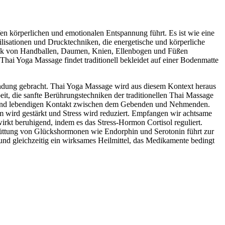
fen körperlichen und emotionalen Entspannung führt. Es ist wie eine
isationen und Drucktechniken, die energetische und körperliche
uck von Handballen, Daumen, Knien, Ellenbogen und Füßen
hai Yoga Massage findet traditionell bekleidet auf einer Bodenmatte
indung gebracht. Thai Yoga Massage wird aus diesem Kontext heraus
t, die sanfte Berührungstechniken der traditionellen Thai Massage
en und lebendigen Kontakt zwischen dem Gebenden und Nehmenden.
m wird gestärkt und Stress wird reduziert. Empfangen wir achtsame
kt beruhigend, indem es das Stress-Hormon Cortisol reguliert.
hüttung von Glückshormonen wie Endorphin und Serotonin führt zur
und gleichzeitig ein wirksames Heilmittel, das Medikamente bedingt