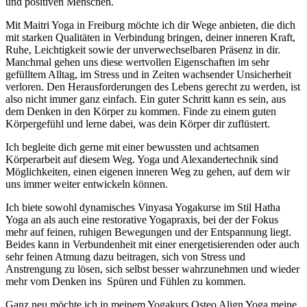
und positiven Menschen.
Mit Maitri Yoga in Freiburg möchte ich dir Wege anbieten, die dich
mit starken Qualitäten in Verbindung bringen, deiner inneren Kraft,
Ruhe, Leichtigkeit sowie der unverwechselbaren Präsenz in dir.
Manchmal gehen uns diese wertvollen Eigenschaften im sehr
gefülltem Alltag, im Stress und in Zeiten wachsender Unsicherheit
verloren. Den Herausforderungen des Lebens gerecht zu werden, ist
also nicht immer ganz einfach. Ein guter Schritt kann es sein, aus
dem Denken in den Körper zu kommen. Finde zu einem guten
Körpergefühl und lerne dabei, was dein Körper dir zuflüstert.
Ich begleite dich gerne mit einer bewussten und achtsamen
Körperarbeit auf diesem Weg. Yoga und Alexandertechnik sind
Möglichkeiten, einen eigenen inneren Weg zu gehen, auf dem wir
uns immer weiter entwickeln können.
Ich biete sowohl dynamisches Vinyasa Yogakurse im Stil Hatha
Yoga an als auch eine restorative Yogapraxis, bei der der Fokus
mehr auf feinen, ruhigen Bewegungen und der Entspannung liegt.
Beides kann in Verbundenheit mit einer energetisierenden oder auch
sehr feinen Atmung dazu beitragen, sich von Stress und
Anstrengung zu lösen, sich selbst besser wahrzunehmen und wieder
mehr vom Denken ins Spüren und Fühlen zu kommen.
Ganz neu möchte ich in meinem Yogakurs Osteo Align Yoga meine