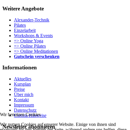
Weitere Angebote
Alexander-Technik
Pilates
Einzelarbeit
Workshops & Events
=> Online Yoga
=> Online Pilates
=> Online Meditationen
Gutschein verschenken
Informationen
Aktuelles
Kursplan
Preise
Über mich
Kontakt
Impressum
Datenschutz
Wir benutzen Cookies
Corona-Hinweise
Wir nutzen Cookies auf unserer Website. Einige von ihnen sind
Newsletter abonnieren
essenziell für den Betrieb der Seite, während andere uns helfen, diese