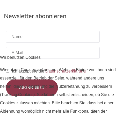
Newsletter abonnieren
Wir benutzen Cookies
Wir nutzen Cookies auf unserer Website. Einige von ihnen sind
Ich akzeptiere die
Datenschutzerklärung
essenziell für den Betrieb der Seite, während andere uns
helfen, diese Website und die Nutzererfahrung zu verbessern
ABONNIEREN
(Tracking Cookies). Sie können selbst entscheiden, ob Sie die
Cookies zulassen möchten. Bitte beachten Sie, dass bei einer
Ablehnung womöglich nicht mehr alle Funktionalitäten der